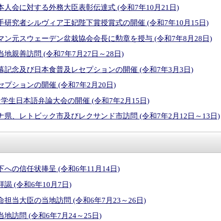
人会に対する外務大臣表彰伝達式 (令和7年10月21日)
研究者シルヴィア王妃陛下賞授賞式の開催 (令和7年10月15日)
ン元スウェーデン盆栽協会会長に勲章を授与 (令和7年8月28日)
親善訪問 (令和7年7月27日～28日)
記念及び日本食普及レセプションの開催 (令和7年3月3日)
プションの開催 (令和7年2月20日)
学生日本語弁論大会の開催 (令和7年2月15日)
県、レトビック市及びレクサンド市訪問 (令和7年2月12日～13日)
への信任状捧呈 (令和6年11月14日)
 (令和6年10月7日)
担当大臣の当地訪問 (令和6年7月23～26日)
訪問 (令和6年7月24～25日)