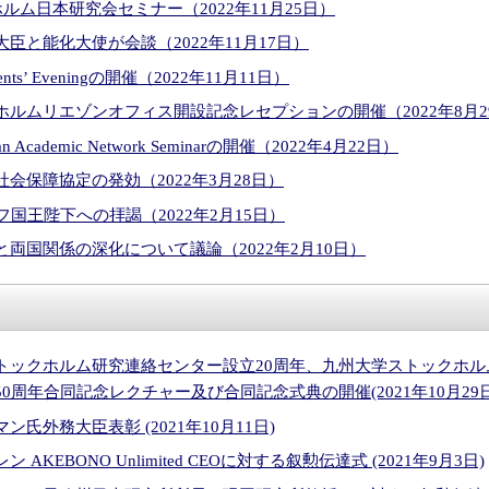
ホルム日本研究会セミナー（2022年11月25日）
臣と能化大使が会談（2022年11月17日）
tudents’ Eveningの開催（2022年11月11日）
ルムリエゾンオフィス開設記念レセプションの開催（2022年8月2
an Academic Network Seminarの開催（2022年4月22日）
会保障協定の発効（2022年3月28日）
フ国王陛下への拝謁（2022年2月15日）
両国関係の深化について議論（2022年2月10日）
トックホルム研究連絡センター設立20周年、九州大学ストックホル
周年合同記念レクチャー及び合同記念式典の開催(2021年10月29日、
氏外務大臣表彰 (2021年10月11日)
AKEBONO Unlimited CEOに対する叙勲伝達式 (2021年9月3日)