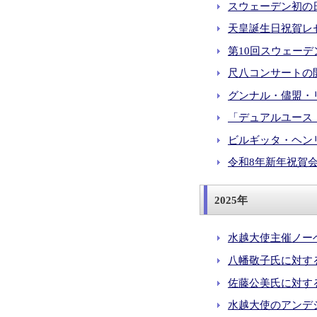
スウェーデン初の日
天皇誕生日祝賀レセ
第10回スウェーデ
尺八コンサートの開催
グンナル・儘盟・リ
「デュアルユース・
ビルギッタ・ヘンリ
令和8年新年祝賀会の
2025年
水越大使主催ノーベ
八幡敬子氏に対する
佐藤公美氏に対する
水越大使のアンデシ