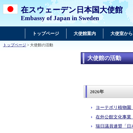
在スウェーデン日本国大使館
Embassy of Japan in Sweden
トップページ
大使館案内
大使室から
トップページ
> 大使館の活動
大使館の活動
2026年
ヨーテボリ植物園「
在外公館文化事業「
瑞日議員連盟「日本