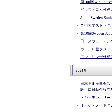
第100回ストック
ビルストロム外務大
Japan-Sweden S
九州大学ストックホ
第10回Sweden-Jap
日・スウェーデン社
カール16世グスタ
アン・リンデ外相と
2021年
日本学術振興会ス
設、瑞日基金設立50
トシュテン・リーマン
オーケ・ノードグレン 