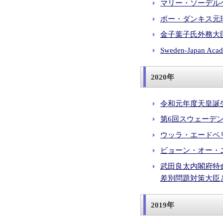
マリー・ソーデルベ
ボー・ダンキス元瑞
金子葉子氏外務大臣表
Sweden-Japan Ac
2020年
令和元年度天皇誕生
第6回スウェーデン学
ウッラ・エードベリ氏
ビョーン・オー・ニ
武田良太内閣府特
差別問題対策大臣との
2019年