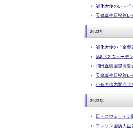
能化大使のレトビック
天皇誕生日祝賀レセ
2023年
能化大使の「金栗
第8回スウェーデン
岡田直樹国際博覧
天皇誕生日祝賀レセ
小倉將信内閣府特
2022年
日・スウェーデン防
ヨンソン国防大臣と