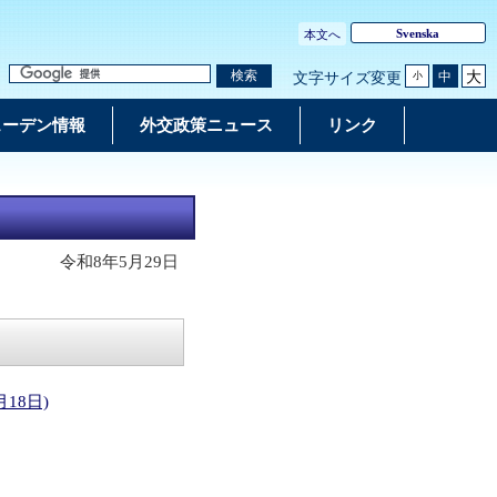
Svenska
本文へ
大
検索
中
文字サイズ変更
小
ェーデン情報
外交政策ニュース
リンク
令和8年5月29日
18日)