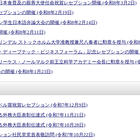
本食普及の親善大使任命祝賀レセプション開催 (令和8年3月2日)
プションの開催 (令和8年2月19日)
ン学生日本語弁論大会の開催 (令和8年2月14日)
 (令和8年2月11日)
ンデル ストックホルム大学准教授兼尺八奏者に勲章を授与 (令和8年
ディープテック・ビジネスフォーラム」記念レセプションの開催 (令
ーケス・ノールマルク前王立科学アカデミー会長に勲章を授与 (令和
開催 (令和8年1月23日)
ル賞祝賀レセプション (令和7年12月9日)
外務大臣表彰伝達式 (令和7年11月21日)
外務大臣表彰伝達式 (令和7年10月28日)
ョン社民党党首表敬訪問 (令和7年10月22日)