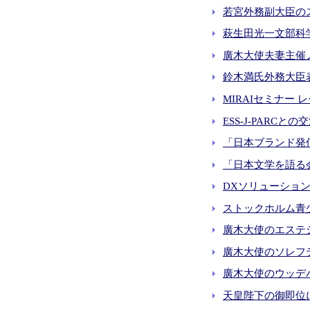
若宮外務副大臣のスウ
萩生田光一文部科学
廣木大使夫妻主催ノ
鈴木満氏外務大臣表彰 
MIRAIセミナー レ
ESS-J-PARCとの交
「日本ブランド発信
「日本文学を語る会」
DXソリューション視
ストックホルム青少年
廣木大使のエステシュ
廣木大使のソレフテオ
廣木大使のウッデバラ
天皇陛下の御即位にか