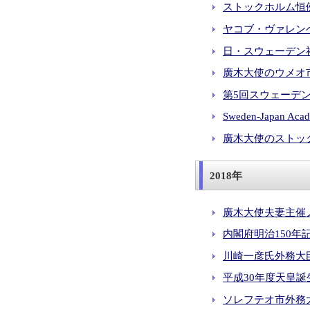
ストックホルム恒例の
ヤコブ・ヴァレンベ
日・スウェーデン社会
廣木大使のウメオ市訪
第5回スウェーデン学
Sweden-Japan Ac
廣木大使のストックホ
2018年
廣木大使夫妻主催ノ
内閣府明治150年
川崎一彦氏外務大臣表
平成30年度天皇誕生
ソレフテオ市外務大臣