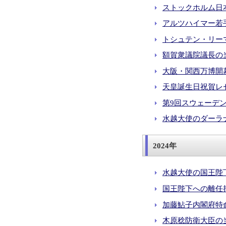
ストックホルム日本
アルツハイマー若手
トシュテン・リーマ
額賀衆議院議長の当地
大阪・関西万博開幕
天皇誕生日祝賀レセ
第9回スウェーデン
水越大使のダーラナ
2024年
水越大使の国王陛下
国王陛下への離任拝謁
加藤鮎子内閣府特命
木原稔防衛大臣の当地