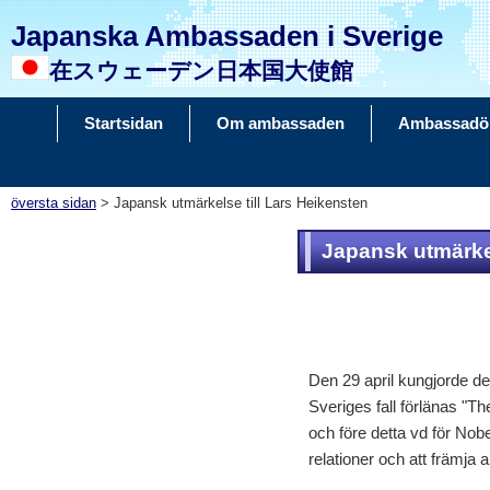
Japanska Ambassaden i Sverige
在スウェーデン日本国大使館
Startsidan
Om ambassaden
Ambassadö
översta sidan
> Japansk utmärkelse till Lars Heikensten
Japansk utmärkel
Den 29 april kungjorde d
Sveriges fall förlänas "Th
och före detta vd för Nobe
relationer och att främj