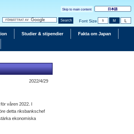
日本語
Skip to main content
L
Search
M
Font Size
S
tion
Studier & stipendier
Fakta om Japan
2022/4/29
för våren 2022. I
före detta riksbankschef
förstärka ekonomiska