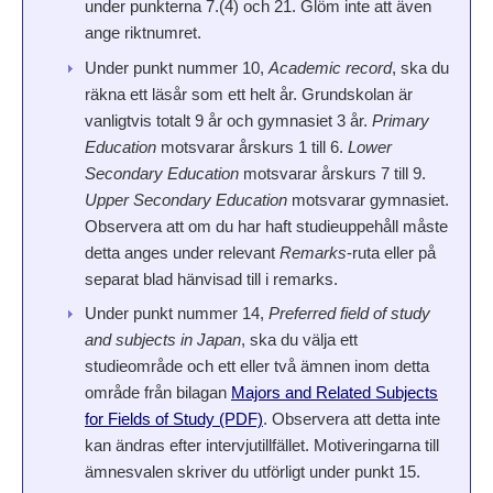
under punkterna 7.(4) och 21. Glöm inte att även
ange riktnumret.
Under punkt nummer 10,
Academic record
, ska du
räkna ett läsår som ett helt år. Grundskolan är
vanligtvis totalt 9 år och gymnasiet 3 år.
Primary
Education
motsvarar årskurs 1 till 6.
Lower
Secondary Education
motsvarar årskurs 7 till 9.
Upper Secondary Education
motsvarar gymnasiet.
Observera att om du har haft studieuppehåll måste
detta anges under relevant
Remarks
-ruta eller på
separat blad hänvisad till i remarks.
Under punkt nummer 14,
Preferred field of study
and subjects in Japan
, ska du välja ett
studieområde och ett eller två ämnen inom detta
område från bilagan
Majors and Related Subjects
for Fields of Study (PDF)
. Observera att detta inte
kan ändras efter intervjutillfället. Motiveringarna till
ämnesvalen skriver du utförligt under punkt 15.