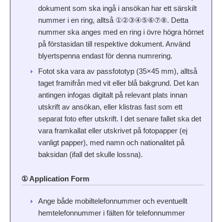
dokument som ska ingå i ansökan har ett särskilt
nummer i en ring, alltså ①②③④⑤⑥⑦⑧. Detta
nummer ska anges med en ring i övre högra hörnet
på förstasidan till respektive dokument. Använd
blyertspenna endast för denna numrering.
Fotot ska vara av passfototyp (35×45 mm), alltså
taget framifrån med vit eller blå bakgrund. Det kan
antingen infogas digitalt på relevant plats innan
utskrift av ansökan, eller klistras fast som ett
separat foto efter utskrift. I det senare fallet ska det
vara framkallat eller utskrivet på fotopapper (ej
vanligt papper), med namn och nationalitet på
baksidan (ifall det skulle lossna).
① Application Form
Ange både mobiltelefonnummer och eventuellt
hemtelefonnummer i fälten för telefonnummer