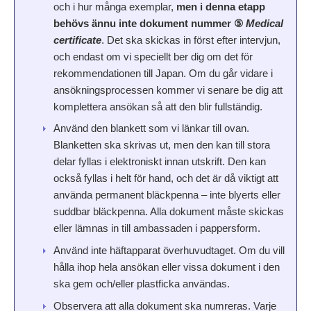
och i hur många exemplar,
men i denna etapp
behövs ännu inte dokument nummer ⑤
Medical
certificate
. Det ska skickas in först efter intervjun,
och endast om vi speciellt ber dig om det för
rekommendationen till Japan. Om du går vidare i
ansökningsprocessen kommer vi senare be dig att
komplettera ansökan så att den blir fullständig.
Använd den blankett som vi länkar till ovan.
Blanketten ska skrivas ut, men den kan till stora
delar fyllas i elektroniskt innan utskrift. Den kan
också fyllas i helt för hand, och det är då viktigt att
använda permanent bläckpenna – inte blyerts eller
suddbar bläckpenna. Alla dokument måste skickas
eller lämnas in till ambassaden i pappersform.
Använd inte häftapparat överhuvudtaget. Om du vill
hålla ihop hela ansökan eller vissa dokument i den
ska gem och/eller plastficka användas.
Observera att alla dokument ska numreras. Varje