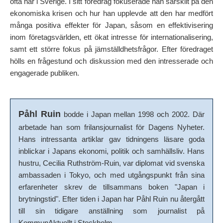
ofta har i Sverige. I sitt föredrag fokuserade han särskilt på den
ekonomiska krisen och hur han upplevde att den har medfört
många positiva effekter för Japan, såsom en effektivisering
inom företagsvärlden, ett ökat intresse för internationalisering,
samt ett större fokus på jämställdhetsfrågor. Efter föredraget
hölls en frågestund och diskussion med den intresserade och
engagerade publiken.
Påhl Ruin
bodde i Japan mellan 1998 och 2002. Där
arbetade han som frilansjournalist för Dagens Nyheter.
Hans intressanta artiklar gav tidningens läsare goda
inblickar i Japans ekonomi, politik och samhällsliv. Hans
hustru, Cecilia Ruthström-Ruin, var diplomat vid svenska
ambassaden i Tokyo, och med utgångspunkt från sina
erfarenheter skrev de tillsammans boken "Japan i
brytningstid". Efter tiden i Japan har Påhl Ruin nu återgått
till sin tidigare anställning som journalist på
KommunAktuellt i Stockholm.