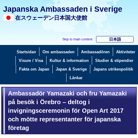
Japanska Ambassaden i Sverige
在スウェーデン日本国大使館
日本語
Skip to main content
Startsidan
Om ambassaden
Ambassadören
Aktiviteter
Visum / Visa
Kultur & information
Studier & stipendier
Fakta om Japan
Japan & Sverige
Japans utrikespolitik
Länkar
Ambassadör Yamazaki och fru Yamazaki
på besök i Örebro – deltog i
invigningsceremonin för Open Art 2017
och mötte representanter för japanska
företag