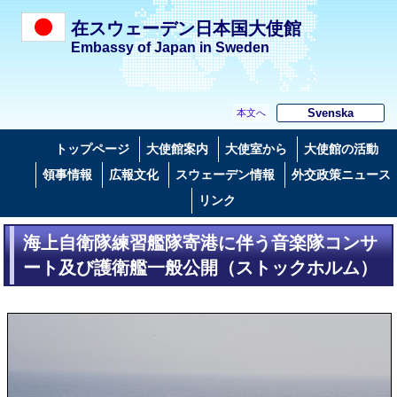
在スウェーデン日本国大使館
Embassy of Japan in Sweden
Svenska
本文へ
トップページ
大使館案内
大使室から
大使館の活動
領事情報
広報文化
スウェーデン情報
外交政策ニュース
リンク
海上自衛隊練習艦隊寄港に伴う音楽隊コンサ
ート及び護衛艦一般公開（ストックホルム）