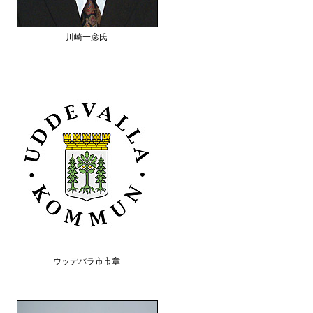
川崎一彦氏
ウッデバラ市市章