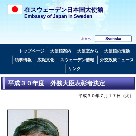
在スウェーデン日本国大使館
Embassy of Japan in Sweden
Svenska
本文へ
トップページ
大使館案内
大使室から
大使館の活動
領事情報
広報文化
スウェーデン情報
外交政策ニュース
リンク
平成３０年度 外務大臣表彰者決定
平成３０年７月１７日（火）