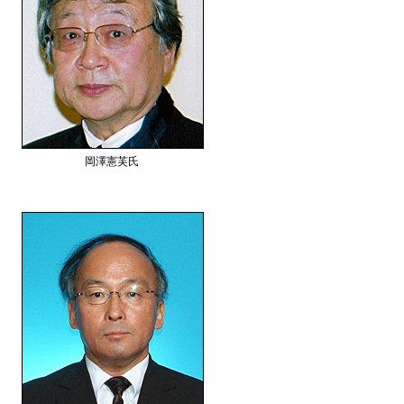
岡澤憲芙氏