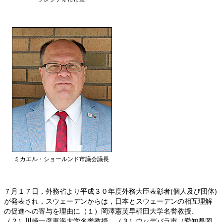
ミカエル・ショールンド市議会議長
７月１７日，外務省より平成３０年度外務大臣表彰者(個人及び団体)
が発表され，スウェーデンからは，日本とスウェーデンの相互理解
の促進への寄与を理由に（１）岡澤憲芙早稲田大学名誉教授、
（２）川崎一彦東海大学名誉教授、（３）ウッデバラ市（愛知県岡