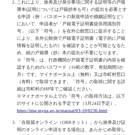
これにより、旅券及び身分事項に関する証明等の戸籍
謄本(証明については戸籍抄本も可）の提出を必要とす
る申請（例：パスポートの新規申請や婚姻証明など）
において、申請者が「戸籍電子証明書提供用識別符
号」（以下「符号」）を在外公館窓口に提示すること
により、在外公館側で戸籍電子証明書（電子的に戸籍
情報を証明したもの）を確認することが可能となるた
め、紙の戸籍謄（抄）本の提出が不要になります。
※「符号」は、行政機関が戸籍電子証明書の内容を確
認するためのパスワード（16桁の数字、有効期間3か
月）です。マイナポータル上（無料）又は市町村窓口
（有料）で取得できます。「符号」の取得に関する詳
細は市町村のHP等でご確認ください。
※マイナポータル上での「符号」の取得方法は、以下
のサイトに公開される予定です（3月24日予定）。
https://img.myna.go.jp/manual/03-10/0236.html
「在留届オンライン（ORRネット）」から旅券及び証
明のオンライン申請をする場合は、あらかじめ取得し