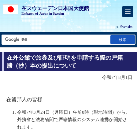
在スウェーデン日本国大使館
Embassy of Japan in Sweden
Svenska
検索
在外公館で旅券及び証明を申請する際の戸籍
謄（抄）本の提出について
令和7年8月1日
在留邦人の皆様
令和7年3月24日（月曜日）午前0時（現地時間）から、
外務省と法務省間で戸籍情報のシステム連携が開始さ
れます。